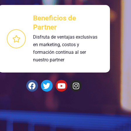
Beneficios de
Partner
Disfruta de ventajas exclusivas
en marketing, costos y
formación continua al ser
nuestro partner
F
T
Y
I
a
w
o
n
c
i
u
s
e
t
t
t
b
t
u
a
o
e
b
g
o
r
e
r