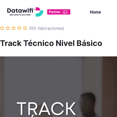
Ir
al
Home
contenido
0(0 Valoraciones)
Track Técnico Nivel Básico